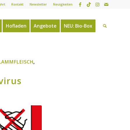
ahrt
Kontakt
Newsletter
Neuigkeiten
Hofladen
Angebote
NEU: Bio-Box
LAMMFLEISCH
,
virus