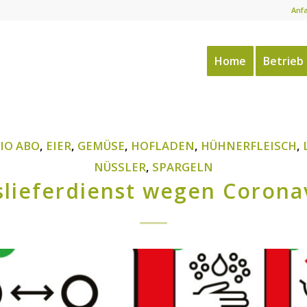
Anf
Home
Betrieb
IO ABO
,
EIER
,
GEMÜSE
,
HOFLADEN
,
HÜHNERFLEISCH
,
NÜSSLER
,
SPARGELN
lieferdienst wegen Corona