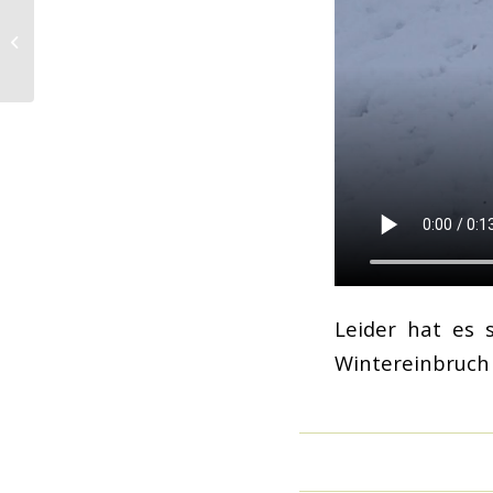
Bargeldloses zahlen
mit Twint
Leider hat es
Wintereinbruch g