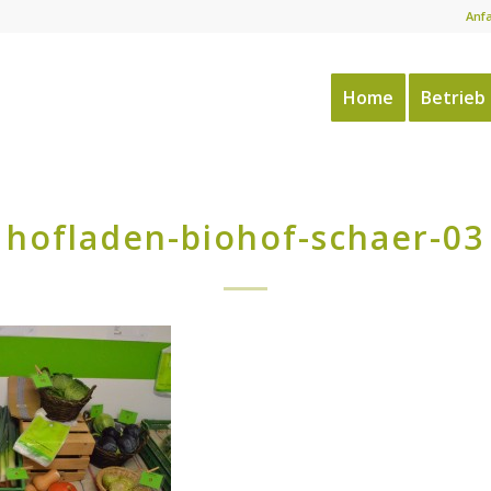
Anf
Home
Betrieb
hofladen-biohof-schaer-03