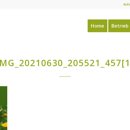
Anf
Home
Betrieb
IMG_20210630_205521_457[1