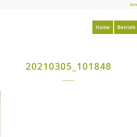
Anf
Home
Betrieb
20210305_101848