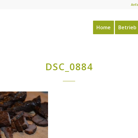
Anf
Home
Betrieb
DSC_0884